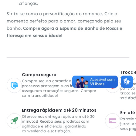
crianças.
Sinta-se como a personificação do romance. Crie o
momento perfeito para o amor, começando pelo seu
banho.
Compre agora a Espuma de Banho de Rosas e
floresça em sensualidade!
Troca 
Compra segura
Troca e
Compra segura garantida! Nossos
sem pre
processos protegem suas informações e
política
asseguram transações seguras. Compre
troca se
com tranquilidade!
satisfaç
Entrega rápida em até 20 minutos
Em até 
Oferecemos entrega rápida em até 20
Parcele
minutos! Receba seus produtos com
juros! A
agilidade e eficiência, garantindo
seus pa
conveniência e satisfação.