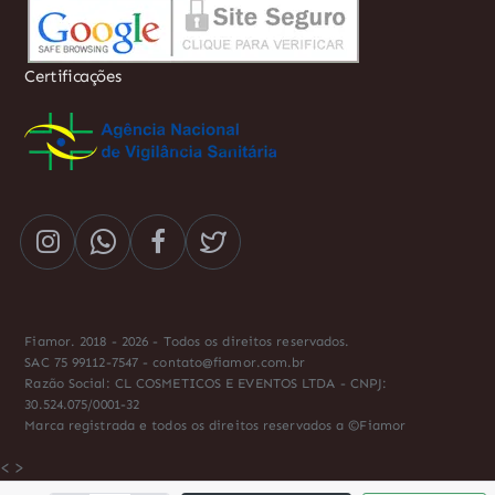
Certificações
Fiamor. 2018 - 2026 - Todos os direitos reservados.
SAC 75 99112-7547 - contato@fiamor.com.br
Razão Social: CL COSMETICOS E EVENTOS LTDA - CNPJ:
30.524.075/0001-32
Marca registrada e todos os direitos reservados a ©Fiamor
<
>