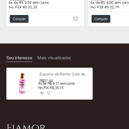
6x de R$ 5,50 sem juros
6x de R$ 4,00 sem juro
No PIX R$ 31,35
No PIX R$ 22,79
Comprar
Comprar
Seu interesse
Mais visualizados
Espuma de Banho Garji de Rosas 120g - Romântica e Sensual
R$37,00
6x de R$ 6,17 sem juros
No PIX R$ 35,15