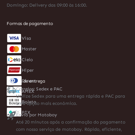
Domingo: Delivery das 09:00 às 16:00.
Formas de pagamento
Visa
Diners
Master
AMEX
Cielo
Boleto
Hiper
PIX
Formas de entrega
Correios: Sedex e PAC
Utilize Sedex para uma entrega rápida e PAC para
uma opção mais econômica.
Envio por Motoboy
Até 20 minutos após a confirmação do pagamento
com nosso serviço de motoboy. Rápido, eficiente,