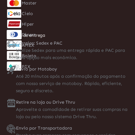
Master
AMEX
Cielo
Boleto
Hiper
PIX
Formas de entrega
Correios: Sedex e PAC
Utilize Sedex para uma entrega rápida e PAC para
uma opção mais econômica.
Envio por Motoboy
Até 20 minutos após a confirmação do pagamento
com nosso serviço de motoboy. Rápido, eficiente,
seguro e discreto.
Retire na loja ou Drive Thru
Aproveite a comodidade de retirar suas compras na
loja ou pelo nosso sistema Drive Thru.
Envio por Transportadora