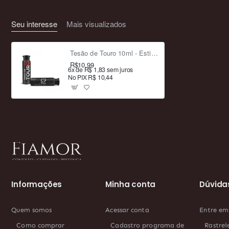
Seu interesse
Mais visualizados
Tesão de Touro 10ml - Estimulante Afrodisíaco Masculino com Taurina
R$10,99
6x de R$ 1,83 sem juros
No PIX R$ 10,44
Informações
Minha conta
Dúvida
Quem somos
Acessar conta
Entre em
Como comprar
Cadastro programa de
Rastrei