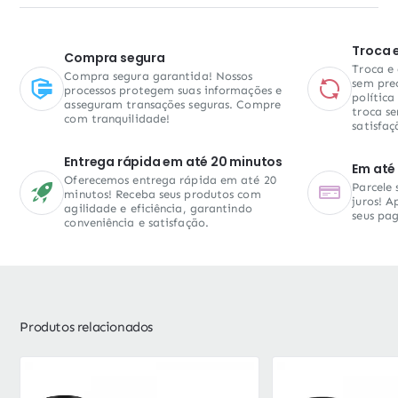
Troca 
Compra segura
Troca e
Compra segura garantida! Nossos
sem pre
processos protegem suas informações e
política
asseguram transações seguras. Compre
troca se
com tranquilidade!
satisfaç
Entrega rápida em até 20 minutos
Em até 
Oferecemos entrega rápida em até 20
Parcele
minutos! Receba seus produtos com
juros! A
agilidade e eficiência, garantindo
seus pa
conveniência e satisfação.
Produtos relacionados