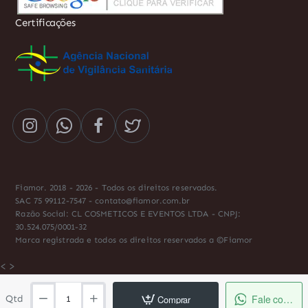
Certificações
Fiamor. 2018 - 2026 - Todos os direitos reservados.
SAC 75 99112-7547 - contato@fiamor.com.br
Razão Social: CL COSMETICOS E EVENTOS LTDA - CNPJ:
30.524.075/0001-32
Marca registrada e todos os direitos reservados a ©Fiamor
<
>
Fale conosco
Comprar
Qtd