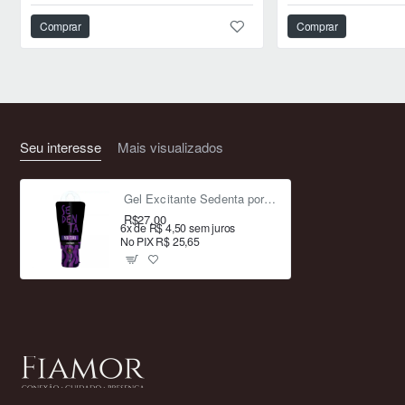
Comprar
Comprar
Seu interesse
Mais visualizados
Gel Excitante Sedenta por Tesão Tzão: Picância Intensa e Fogo na Cama para Casais
R$27,00
6x de R$ 4,50 sem juros
No PIX R$ 25,65