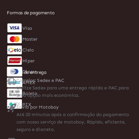
Formas de pagamento
Visa
Diners
Master
AMEX
Cielo
Boleto
Hiper
PIX
Formas de entrega
Correios: Sedex e PAC
Utilize Sedex para uma entrega rápida e PAC para
uma opção mais econômica.
Envio por Motoboy
Até 20 minutos após a confirmação do pagamento
com nosso serviço de motoboy. Rápido, eficiente,
seguro e discreto.