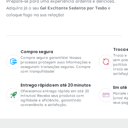
Prepare-se para uma experiência ardente e deliciosa.
Adquira já o seu
Gel Excitante Sedenta por Tesão
e
coloque fogo na sua relação!
Troca 
Compra segura
Troca e
Compra segura garantida! Nossos
sem pre
processos protegem suas informações e
política
asseguram transações seguras. Compre
troca se
com tranquilidade!
satisfaç
Entrega rápida em até 20 minutos
Em até 
Oferecemos entrega rápida em até 20
Parcele
minutos! Receba seus produtos com
juros! A
agilidade e eficiência, garantindo
seus pa
conveniência e satisfação.