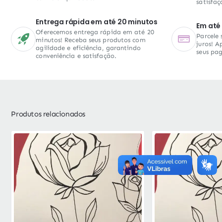
satisfaç
Entrega rápida em até 20 minutos
Em até 
Oferecemos entrega rápida em até 20
Parcele
minutos! Receba seus produtos com
juros! A
agilidade e eficiência, garantindo
seus pa
conveniência e satisfação.
Produtos relacionados