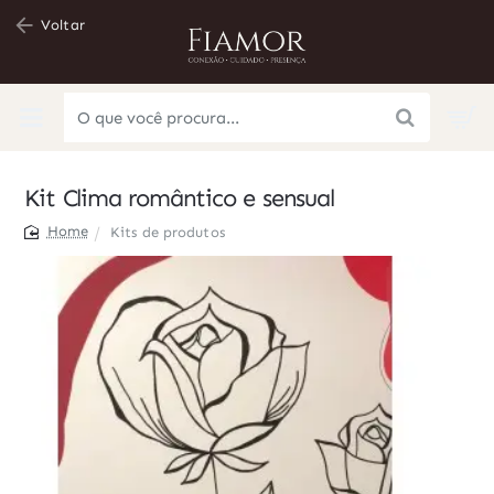
Voltar
O
que
você
Kit Clima romântico e sensual
procura...
Kits de produtos
home