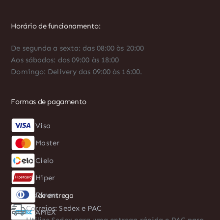
Horário de funcionamento:
De segunda a sexta: das 08:00 às 20:00
Aos sábados: das 09:00 às 18:00
Domingo: Delivery das 09:00 às 16:00.
Formas de pagamento
Visa
Diners
Master
AMEX
Cielo
Boleto
Hiper
PIX
Formas de entrega
Correios: Sedex e PAC