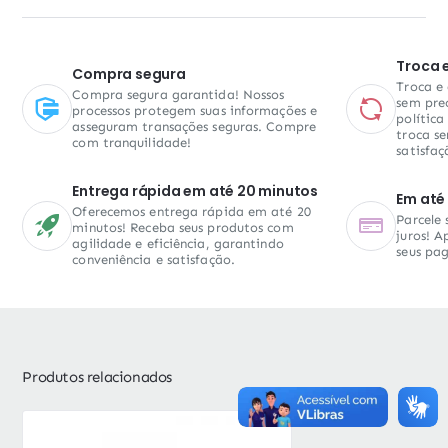
Troca 
Compra segura
Troca e
Compra segura garantida! Nossos
sem pre
processos protegem suas informações e
política
asseguram transações seguras. Compre
troca se
com tranquilidade!
satisfaç
Entrega rápida em até 20 minutos
Em até 
Oferecemos entrega rápida em até 20
Parcele
minutos! Receba seus produtos com
juros! A
agilidade e eficiência, garantindo
seus pa
conveniência e satisfação.
Produtos relacionados