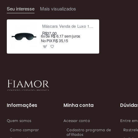
Seu interesse
Mais visualizados
Máscara Venda de Luxo 19,5cm - Fantasia e Mistério
R$37,00
6x de R$ 6,17 sem juros
No PIX R$ 35,15
Informações
Minha conta
Dúvida
Quem somos
Acessar conta
Entre em
Como comprar
Cadastro programa de
Rastrei
afiliados