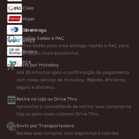
Cielo
Boleto
Hiper
PIX
Formas de entrega
Correios: Sedex e PAC
Utilize Sedex para uma entrega rápida e PAC para
uma opção mais econômica.
Envio por Motoboy
Até 20 minutos após a confirmação do pagamento
com nosso serviço de motoboy. Rápido, eficiente,
seguro e discreto.
Retire na loja ou Drive Thru
Aproveite a comodidade de retirar suas compras na
loja ou pelo nosso sistema Drive Thru.
Envio por Transportadora
Receba suas compras com segurança e rapidez