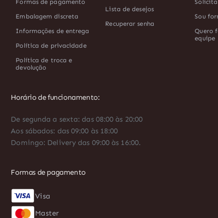
Formas de pagamento
Solicit
Lista de desejos
Embalagem discreta
Sou for
Recuperar senha
Informações de entrega
Quero f
equipe
Política de privacidade
Política de troca e
devolução
Horário de funcionamento:
De segunda a sexta: das 08:00 às 20:00
Aos sábados: das 09:00 às 18:00
Domingo: Delivery das 09:00 às 16:00.
Formas de pagamento
Visa
Diners
Master
AMEX