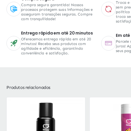
Troca e
Compra segura garantida! Nossos
sem pre
processos protegem suas informações e
política
asseguram transações seguras. Compre
troca se
com tranquilidade!
satisfaç
Entrega rápida em até 20 minutos
Em até 
Oferecemos entrega rápida em até 20
Parcele
minutos! Receba seus produtos com
juros! A
agilidade e eficiência, garantindo
seus pa
conveniência e satisfação.
Produtos relacionados