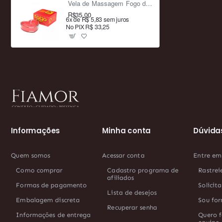
Vela de Massagem Fogo da Paixão Morango – Sexy Fantasy, Óleo Quente Hidratante, Aroma Doce
R$35,00
6x de R$ 5,83 sem juros
No PIX R$ 33,25
Informações
Minha conta
Dúvida
Quem somos
Acessar conta
Entre em
Como comprar
Cadastro programa de
Rastrei
afiliados
Formas de pagamento
Solicit
Lista de desejos
Embalagem discreta
Sou for
Recuperar senha
Informações de entrega
Quero f