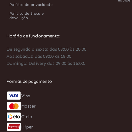
equipe
Política de privacidade
Política de troca e
devolução
Horário de funcionamento:
De segunda a sexta: das 08:00 às 20:00
Aos sábados: das 09:00 às 18:00
Domingo: Delivery das 09:00 às 16:00.
Formas de pagamento
Visa
Diners
Master
AMEX
Cielo
Boleto
Hiper
PIX